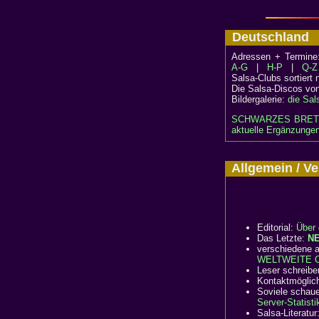
Deutschlan
Adressen + Termin
A-G
|
H-P
|
Q-Z
Salsa-Clubs sortiert
Die Salsa-Discos vo
Bildergalerie:
die Sal
SCHWARZES BRET
aktuelle Ergänzungen
Allgemein / 
Editorial:
Über 
Das Letzte:
N
verschiedene a
WELTWEITE Cl
Leser schreibe
Kontaktmöglic
Soviele schaue
Server-Statisti
Salsa-Literatur