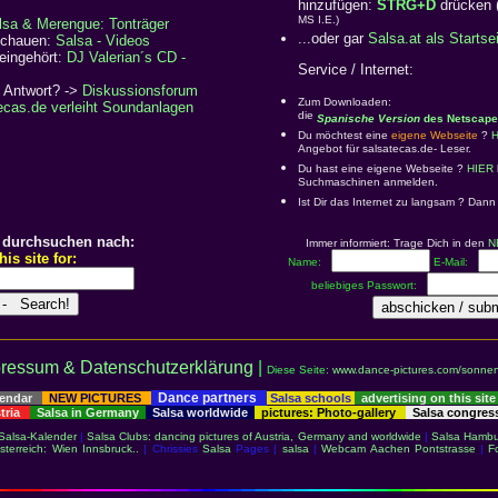
hinzufügen:
STRG+D
drücken 
MS I.E.)
lsa & Merengue: Tonträger
...oder gar
Salsa.at als Startse
schauen:
Salsa - Videos
eingehört:
DJ Valerian´s CD -
Service / Internet:
 Antwort? ->
Diskussionsforum
Zum Downloaden:
ecas.de verleiht Soundanlagen
die
Spanische Version
des Netscape
Du möchtest eine
eigene Webseite
?
H
Angebot für salsatecas.de- Leser.
Du hast eine eigene Webseite ?
HIER
Suchmaschinen anmelden.
Ist Dir das Internet zu langsam ? Dan
 durchsuchen nach:
Immer informiert: Trage Dich in den
N
is site for:
Name:
E-Mail:
beliebiges Passwort:
ressum & Datenschutzerklärung
|
Diese Seite:
www.dance-pictures.com/sonnen
Dance partners
lendar
NEW PICTURES
Salsa schools
advertising on this site
stria
Salsa in Germany
Salsa worldwide
pictures: Photo-gallery
Salsa congre
Salsa-Kalender
|
Salsa Clubs: dancing pictures of Austria, Germany and worldwide
|
Salsa Hambu
sterreich: Wien Innsbruck..
| Chrissies
Salsa
Pages |
salsa
|
Webcam Aachen Pontstrasse
|
F