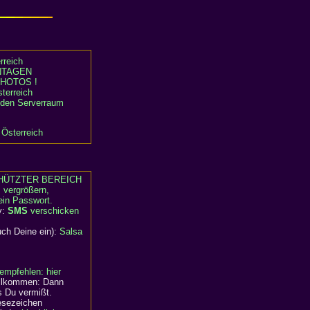
rreich
TAGEN
HOTOS !
terreich
n den Serverraum
 Österreich
HÜTZTER BEREICH
, vergrößern,
ein Passwort.
y:
SMS
verschicken
uch Deine ein):
Salsa
empfehlen: hier
willkommen: Dann
s Du vermißt.
Lesezeichen