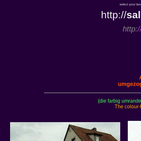
select your la
http://
sal
http
:/
umgezoge
(die farbig umrand
The colour-