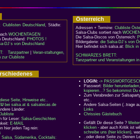
d
Österreich
e:
Clublisten Deutschland
, Städte:
Adressen + Termine:
Clubliste Öste
Salsa-Clubs sortiert nach
WOCHEN
 nach
WOCHENTAGEN
Die Salsa-Discos von Österreich:
P
n Deutschland:
PHOTOS !
Bildergalerie:
die Salsa-DJ´s von Ös
sa-DJ´s von Deutschland
Hier befindet sich salsa.at:
Blick i
T:
Tanzpartner
|
Veran-staltungen,
SCHWARZES BRETT:
 zur Clubliste
Tanzpartner und Veranstaltungen in
Verschiedenes
LOGIN:
-> PASSWORTGESC
Passwort:
Bilder herunterladen
kopieren...? So bekommst Du 
Zum Verabreden zur Salsapart
diese Seite, Hinweise etc..
etc..
EU
bei salsa.at & salsatecas.de
Andere Salsa-Seiten (..trage a
ndere Länder:
Links
ubliste
Chrissies Gästebuch
n für Leser:
Salsa-Geschichten
Gefällt Dir diese Seite ?
Weiter
hkeit:
E-MAIL
klicken
- aber auch Kritik ist 
n hier jeden Tag rein:
schreibe uns (hier klicken)
, wa
k
..oder diese Seite zu Deinen 
:
Salsa, Südamerika, Cocktails: