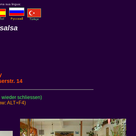
ona sua lingua:
ñol
Türkçe
salsa
y
erstr. 14
 wieder schliessen)
dow: ALT+F4)