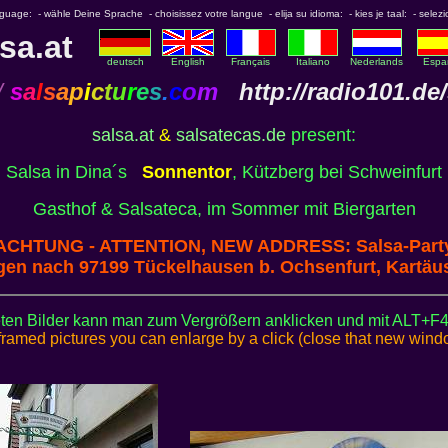
nguage: - wähle Deine Sprache - choisissez votre langue - elija su idioma: - kies je taal: - selezi
sa.at
deutsch
English
Français
Italiano
Nederlands
Espa
/
s
a
l
s
a
p
i
c
t
u
r
e
s
.
c
o
m
http://
radio101.de/
salsa.at
&
salsatecas.de
present:
Salsa in Dina´s
Sonnentor
, Kützberg bei Schweinfurt
Gasthof & Salsateca, im Sommer mit Biergarten
ACHTUNG - ATTENTION, NEW ADDRESS: Salsa-Part
n nach 97199 Tückelhausen b. Ochsenfurt, Kartäus
eten Bilder kann man zum Vergrößern anklicken und mit ALT+F4
framed pictures you can enlarge by a click (close that new win