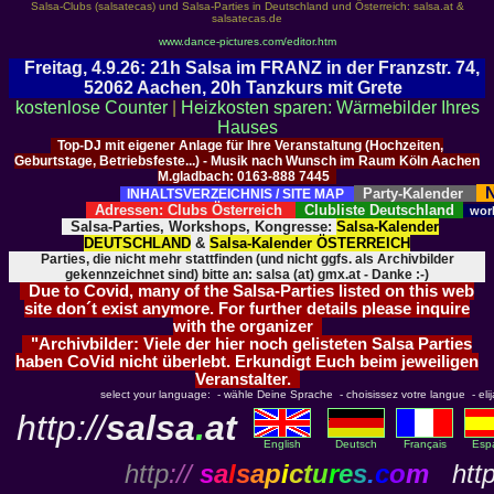
Salsa-Clubs (salsatecas) und Salsa-Parties in Deutschland und Österreich: salsa.at &
salsatecas.de
www.dance-pictures.com/editor.htm
Freitag, 4.9.26: 21h Salsa im FRANZ in der Franzstr. 74,
52062 Aachen, 20h Tanzkurs mit Grete
kostenlose Counter
|
Heizkosten sparen: Wärmebilder Ihres
Hauses
Top-DJ mit eigener Anlage für Ihre Veranstaltung (Hochzeiten,
Geburtstage, Betriebsfeste...) - Musik nach Wunsch im Raum Köln Aachen
M.gladbach: 0163-888 7445
N
Party-Kalender
INHALTSVERZEICHNIS / SITE MAP
Adressen: Clubs Österreich
Clubliste Deutschland
wor
Salsa-Parties, Workshops, Kongresse:
Salsa-Kalender
DEUTSCHLAND
&
Salsa-Kalender ÖSTERREICH
Parties, die nicht mehr stattfinden (und nicht ggfs. als Archivbilder
gekennzeichnet sind) bitte an: salsa (at) gmx.at - Danke :-)
Due to Covid, many of the Salsa-Parties listed on this web
site don´t exist anymore. For further details please inquire
with the organizer
"Archivbilder: Viele der hier noch gelisteten Salsa Parties
haben CoVid nicht überlebt. Erkundigt Euch beim jeweiligen
Veranstalter.
select your language: - wähle Deine Sprache - choisissez votre langue - elija 
http://
salsa
.
at
English
Deutsch
Français
Esp
http
://
s
a
l
s
a
p
i
c
t
u
r
e
s
.
c
o
m
http