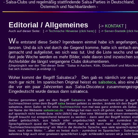
- Salsa-Clubs und regelmäßig stattfindende Salsa-Parties in Deutschland,
Österreich und Nachbarländern -
Editorial / Allgemeines
[->
KONTAKT
]
Auch auf dieser Seite: [ ->
Technische Hinweise (click here)
] [ ->
Server-Statistik (click he
W
ie entstand diese Seite? Irgendwann einmal habe ich angefangen
tanzen. Und da ich viel durch die Gegend komme, hatte ich einfach ein
gemacht und aufgelistet, wo sich was tut. Und die Liste wuchs und 
fast jede Woche werden es mehr Bilder, viele davon sind inzwischen s
Archivbilder die längst vergangene Clubs dokumentieren.
(Ursprünglich war der Titel dieser Seite: "Salsa in Aachen, Köln, Düsseldorf und Münche
hat sich inzwischen ja erübrigt :-).
Woher kommt der Begriff Salsateca? Den gab es nämlich vor ein pa
noch gar nicht. Im spanischen Original heisst es
salsoteca
, also eine 
die vor ein paar Jahrzenten aus
Sals
a-Disc
oteca
zusammengezoge
Eingedeutscht wurde daraus dann sals
a
teca.
Genau genommen gab es den Begriff
Salsateca
im Deutschen zunächst ja gar n
Suchmaschinen unter dem Begriff
salsa
besser gelistet zu werden, änderte ich den Begriff
salsateca, denn
Salso-
ist für eine
Suchmaschine
nun mal was ganz anderes als
Salsa-
der Name der Webseite
salsatecas.de
. Anfangs hat man noch oft gehört, dass "salsatec
auf spanisch nicht korrekt (bzw. nicht üblich) war. Aber eine Webseite mit einem vermeintli
Begriff braucht nur entsprechend bekannt zu werden - dann wird der Begriff letzten en
selber gebräuchlich, aus falsch oder ungebräuchlich wurde so zumindest i
Sprachgebrauch quasi der "Normalfall". Wenn man so will, kann man auch sagen: S
"Suchmaschinenoptimierung" ein Wort in die deutsche Sprache, was viele spanisch-sprachi
lässt, nach dem Motto: "...aber es heisst doch - zumindest im Spanischen - Salsoteca!
salsoteca folgt auch einer gewissen sprachlichen Logik: schliesslich tanzen wir ja nicht Sal