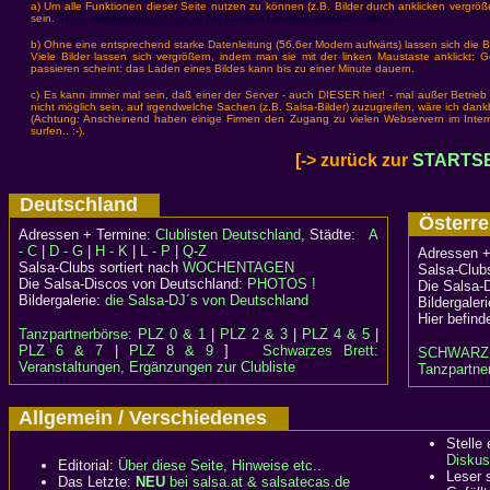
a) Um alle Funktionen dieser Seite nutzen zu können (z.B. Bilder durch anklicken vergrößer
sein.
TEST:
Achtung
Javascript ist bei Deinem Browser ausgeschaltet !
b) Ohne eine entsprechend starke Datenleitung (56.6er Modem aufwärts) lassen sich die Bi
Viele Bilder lassen sich vergrößern, indem man sie mit der linken Maustaste anklickt; 
passieren scheint: das Laden eines Bildes kann bis zu einer Minute dauern.
c) Es kann immer mal sein, daß einer der Server - auch DIESER hier! - mal außer Betrieb 
nicht möglich sein, auf irgendwelche Sachen (z.B. Salsa-Bilder) zuzugreifen, wäre ich dank
(Achtung: Anscheinend haben einige Firmen den Zugang zu vielen Webservern im Internet 
surfen.. :-).
[-> zurück zur
STARTSE
Deutschland
Österr
Adressen + Termine:
Clublisten Deutschland
, Städte:
A
- C
|
D - G
|
H - K
|
L - P
|
Q-Z
Adressen +
Salsa-Clubs sortiert nach
WOCHENTAGEN
Salsa-Clubs
Die Salsa-Discos von Deutschland:
PHOTOS !
Die Salsa-
Bildergalerie:
die Salsa-DJ´s von Deutschland
Bildergaler
Hier befind
Tanzpartnerbörse:
PLZ 0 & 1
|
PLZ 2 & 3
|
PLZ 4 & 5
|
PLZ 6 & 7
|
PLZ 8 & 9
]
Schwarzes Brett:
SCHWARZ
Veranstaltungen, Ergänzungen zur Clubliste
Tanzpartner
Allgemein / Verschiedenes
Stelle
Diskus
Editorial:
Über diese Seite, Hinweise etc..
Leser 
Das Letzte:
NEU
bei salsa.at & salsatecas.de