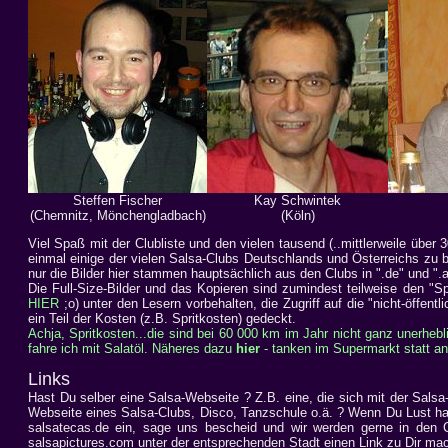
Steffen Fischer
Kay Schwintek
(Chemnitz, Mönchengladbach)
(Köln)
Viel Spaß mit der Clubliste und den vielen tausend (..mittlerweile über 
einmal einige der vielen Salsa-Clubs Deutschlands und Österreichs zu b
nur die Bilder hier stammen hauptsächlich aus den Clubs in ".de" und ".at
Die Full-Size-Bilder und das Kopieren sind zumindest teilweise den "S
HIER
;o) unter den Lesern vorbehalten, die Zugriff auf die "nicht-öffent
ein Teil der Kosten (z.B. Spritkosten) gedeckt.
Achja, Spritkosten...die sind bei 60 000 km im Jahr nicht ganz unerheblich
fahre ich mit Salatöl. Näheres dazu
hier
- tanken im Supermarkt statt an 
Links
Hast Du selber eine Salsa-Webseite ? Z.B. eine, die sich mit der Salsa
Webseite eines Salsa-Clubs, Disco, Tanzschule o.ä. ? Wenn Du Lust hast
salsatecas.de ein, sage uns bescheid und wir werden gerne in den Cl
salsapictures.com unter der entsprechenden Stadt einen Link zu Dir ma