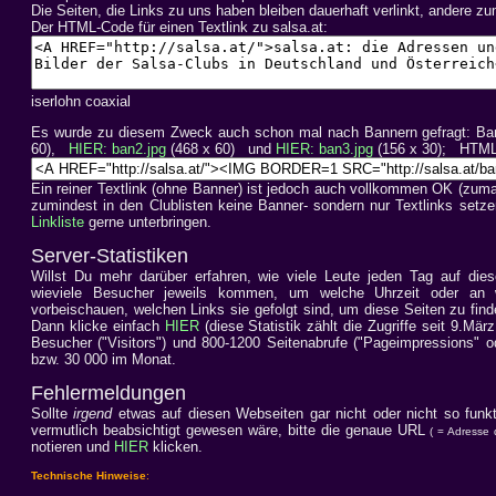
Die Seiten, die Links zu uns haben bleiben dauerhaft verlinkt, andere z
Der HTML-Code für einen Textlink zu salsa.at:
iserlohn coaxial
Es wurde zu diesem Zweck auch schon mal nach Bannern gefragt: Ban
60),
HIER: ban2.jpg
(468 x 60) und
HIER: ban3.jpg
(156 x 30); HTML-C
Ein reiner Textlink (ohne Banner) ist jedoch auch vollkommen OK (zumal
zumindest in den Clublisten keine Banner- sondern nur Textlinks set
Linkliste
gerne unterbringen.
Server-Statistiken
Willst Du mehr darüber erfahren, wie viele Leute jeden Tag auf die
wieviele Besucher jeweils kommen, um welche Uhrzeit oder an 
vorbeischauen, welchen Links sie gefolgt sind, um diese Seiten zu fin
Dann klicke einfach
HIER
(diese Statistik zählt die Zugriffe seit 9.Mä
Besucher ("Visitors") und 800-1200 Seitenabrufe ("Pageimpressions" o
bzw. 30 000 im Monat.
Fehlermeldungen
Sollte
irgend
etwas auf diesen Webseiten gar nicht oder nicht so funkt
vermutlich beabsichtigt gewesen wäre, bitte die genaue URL
( = Adresse 
notieren und
HIER
klicken.
Technische Hinweise
: