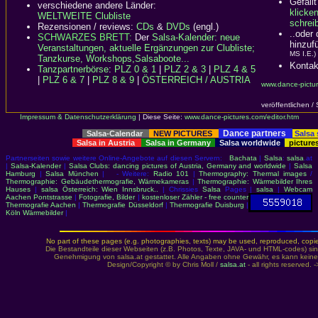
Gefällt
verschiedene andere Länder:
klicke
WELTWEITE Clubliste
schreib
Rezensionen / reviews:
CDs
&
DVDs
(engl.)
..oder
SCHWARZES BRETT:
Der
Salsa-Kalender: neue
hinzuf
Veranstaltungen, aktuelle Ergänzungen zur Clubliste;
MS I.E.)
Tanzkurse, Workshops,Salsaboote...
Kontak
Tanzpartnerbörse
:
PLZ 0 & 1
|
PLZ 2 & 3
|
PLZ 4 & 5
|
PLZ 6 & 7
|
PLZ 8 & 9
|
ÖSTERREICH / AUSTRIA
www.dance-pictur
veröffentlichen /
Impressum & Datenschutzerklärung
|
Diese Seite:
www.dance-pictures.com/editor.htm
Dance partners
Salsa-Calendar
NEW PICTURES
Salsa
Salsa in Austria
Salsa in Germany
Salsa worldwide
picture
Partnerseiten sowie weitere Online-Angebote auf diesen Servern:
Bachata
|
Salsa
:
salsa
.at
|
Salsa-Kalender
|
Salsa Clubs: dancing pictures of Austria, Germany and worldwide
|
Salsa
Hamburg
|
Salsa München
| - Weitere:
Radio 101
|
Thermography: Thermal images
/
Thermographie: Gebäudethermografie, Wärmekameras
|
Thermographie: Wärmebilder Ihres
Hauses
|
salsa Österreich: Wien Innsbruck..
| Chrissies
Salsa
Pages |
salsa
|
Webcam
Aachen Pontstrasse
|
Fotografie, Bilder
|
kostenloser Zähler - free counter
Thermografie Aachen
|
Thermografie Düsseldorf
|
Thermografie Duisburg
|
Köln Wärmebilder
|
No part of these pages (e.g. photographies, texts) may be used, reproduced, copied,
Die Bestandteile dieser Webseiten (z.B. Photos, Texte, JAVA- und HTML-codes) sin
Genehmigung von salsa.at gestattet. Alle Angaben ohne Gewähr, es kann keine
Design/Copyright © by Chris Moll /
salsa.at
- all rights reserved. 