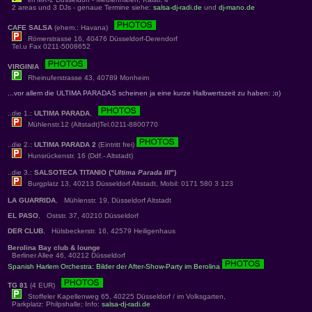
2 areas und 3 DJs - genaue Termine siehe:
salsa-dj-radi.de
und
dj-mano.de
CAFE SALSA
(ehem.: Havana)
Römerstrasse 16, 40476 Düsseldorf-Derendorf
Tel.u Fax 0211-5008652
VIRGINIA
Rheinuferstrasse 43, 40789 Monheim
...vor allem die ULTIMA PARADAS scheinen ja eine kurze Halbwertszeit zu haben: ;o)
..die 1.:
ULTIMA PARADA
,
Mühlenstr.12 (Altstadt)Tel.0211-8800770
..die 2.:
ULTIMA PARADA 2
(Eintritt frei)
Hunsrückenstr. 16 (Ddf.- Altstadt)
..die 3.:
SALSOTECA TITANIO ("
Ultima Parada III
")
Burgplatz 13, 40213 Düsseldorf Altstadt, Mobil: 0171 580 3 123
LA GUARRIDA
, Mühlenstr. 19, Düsseldorf Altstadt
EL PASO
, Oststr. 37, 40210 Düsseldorf
DER CLUB
, Hülsbeckerstr. 16, 42579 Heiligenhaus
Berolina Bay club & lounge
Berliner Allee 46, 40212 Düsseldorf
Spanish Harlem Orchestra: Bilder der After-Show-Party im Berolina
TG 81
(4 EUR)
Stoffeler Kapellenweg 65, 40225 Düsseldorf / im Volksgarten,
Parkplatz: Philpshalle; Info:
salsa-dj-radi.de