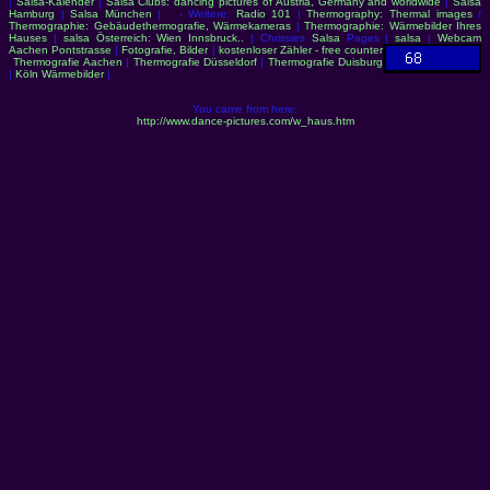
|
Salsa-Kalender
|
Salsa Clubs: dancing pictures of Austria, Germany and worldwide
|
Salsa
Hamburg
|
Salsa München
| - Weitere:
Radio 101
|
Thermography: Thermal images
/
Thermographie: Gebäudethermografie, Wärmekameras
|
Thermographie: Wärmebilder Ihres
Hauses
|
salsa Österreich: Wien Innsbruck..
| Chrissies
Salsa
Pages |
salsa
|
Webcam
Aachen Pontstrasse
|
Fotografie, Bilder
|
kostenloser Zähler - free counter
Thermografie Aachen
|
Thermografie Düsseldorf
|
Thermografie Duisburg
|
Köln Wärmebilder
|
You came from here:
http://www.dance-pictures.com/w_haus.htm