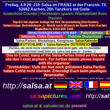
www.dance-pictures.com/duesseldorf/w_haus.htm
Freitag, 4.9.26: 21h Salsa im FRANZ in der Franzstr. 74,
52062 Aachen, 20h Tanzkurs mit Grete
kostenlose Counter
|
Heizkosten sparen: Wärmebilder Ihres
Hauses
Top-DJ mit eigener Anlage für Ihre Veranstaltung (Hochzeiten,
Geburtstage, Betriebsfeste...) - Musik nach Wunsch im Raum Köln Aachen
M.gladbach: 0163-888 7445
N
Party-Kalender
INHALTSVERZEICHNIS / SITE MAP
Adressen: Clubs Österreich
Clubliste Deutschland
wor
Salsa-Parties, Workshops, Kongresse:
Salsa-Kalender
DEUTSCHLAND
&
Salsa-Kalender ÖSTERREICH
Parties, die nicht mehr stattfinden (und nicht ggfs. als Archivbilder
gekennzeichnet sind) bitte an: salsa (at) gmx.at - Danke :-)
Due to Covid, many of the Salsa-Parties listed on this web
site don´t exist anymore. For further details please inquire
with the organizer
"Archivbilder: Viele der hier noch gelisteten Salsa Parties
haben CoVid nicht überlebt. Erkundigt Euch beim jeweiligen
Veranstalter.
select your language: - wähle Deine Sprache - choisissez votre langue - elija 
http://
salsa
.
at
deutsch
English
Français
Españo
s
a
l
s
a
p
i
c
t
u
r
e
s
.
c
o
m
http://
sal
salsa.at
&
salsatecas.de
present: