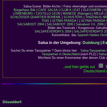
Salsa-Szene: Bilder-Archiv / Fotos ehemaliger und existier
Bürgerhaus Bilk
|
CAFE SALSA
|
CLUB K
|
EAT
|
GLEISWERK
|
G
LÖWENBURG / CASTILLO LEON
|
MANEGE (Ratingen)
|
MELIA
|
SCHLÖSSER QUARTIER BOHEME
|
SCHUSTERS
|
TANZHAUS N
TG81
|
ULTIMA PARADA I
|
ULTIMA PARADA I
SALSABOOT 2004
|
SALSABOOT 2005
|
Salsaboot 3.6. 2006
|
Bilder des Festivals / Kongresses
Salsafe
SALSAFEVERDAYS 2004
|
SALSAFEVERDAYS 20
Konzertfotos: das
Spanish Harlem Orch
Salsa in der Umgebung:
Duisburg
|
E
Suchst Du einen
Tanzpartner
? Dann klicke hier:
Salsa-Tanzpartner 
Tanzpartner in Deutschland
(nach PLZ) |
Salsa-
Möchtest Du einen Kommentar über diesen Club 
..und hier gehts zur
Deutschland 
Düsseldorf: