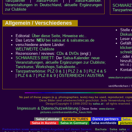
Tanzpartner
|
Salsa-Forum
| |
Salsa-Kalender:
Veranstaltungen in Deutschland, aktuelle Ergänzungen
SCHWARZ
zur Clubliste
Tanzpartner
Allgemein / Verschiedenes
Stelle
Diskus
Editorial:
Über diese Seite, Hinweise etc..
Leser 
Das Letzte:
NEU
bei salsa.at & salsatecas.de
Gefällt
verschiedene andere Länder:
klicke
WELTWEITE Clubliste
schreib
Rezensionen / reviews:
CDs
&
DVDs
(engl.)
..oder
SCHWARZES BRETT:
Der
Salsa-Kalender: neue
hinzuf
Veranstaltungen, aktuelle Ergänzungen zur Clubliste;
MS I.E.)
Tanzkurse, Workshops,Salsaboote...
Kontak
Tanzpartnerbörse
:
PLZ 0 & 1
|
PLZ 2 & 3
|
PLZ 4 & 5
|
PLZ 6 & 7
|
PLZ 8 & 9
|
ÖSTERREICH / AUSTRIA
www.dance-pictu
veröffentlichen /
No part of these pages (e.g. photographies, texts) may be used, reproduced, copied,
Diese Bilder sind urheberrechtlich geschützt. Jede Verwendung nur 
Design/Copyright © 1998-2002 by
salsa.at
- all rights reserved.
Impressum & Datenschutzerklärung
|
Diese Seite:
www.dance-
pictures.com/duesseldorf/w_haus.htm
Dance partners
Salsa-Calendar
NEW PICTURES
Salsa
Salsa in Austria
Salsa in Germany
Salsa worldwide
picture
Partnerseiten sowie weitere Online-Angebote auf diesen Servern:
Bachata
|
Salsa
:
salsa
.at