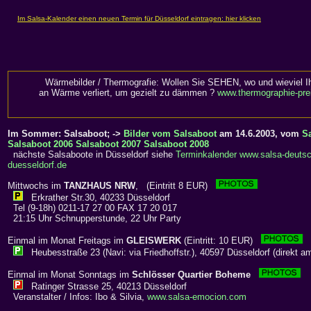
Wärmebilder / Thermografie: Wollen Sie SEHEN, wo und wieviel I
an Wärme verliert, um gezielt zu dämmen ?
www.thermographie-pre
Im Sommer: Salsaboot; ->
Bilder vom Salsaboot
am 14.6.2003, vom
S
Salsaboot 2006
Salsaboot 2007
Salsaboot 2008
nächste Salsaboote in Düsseldorf siehe
Terminkalender www.salsa-deutsc
duesseldorf.de
Mittwochs im
TANZHAUS NRW
, (Eintritt 8 EUR)
Erkrather Str.30, 40233 Düsseldorf
Tel (9-18h) 0211-17 27 00 FAX 17 20 017
21:15 Uhr Schnupperstunde, 22 Uhr Party
Einmal im Monat Freitags im
GLEISWERK
(Eintritt: 10 EUR)
Heubesstraße 23 (Navi: via Friedhoffstr.), 40597 Düsseldorf (direkt a
Einmal im Monat Sonntags im
Schlösser Quartier Boheme
Ratinger Strasse 25, 40213 Düsseldorf
Veranstalter / Infos: Ibo & Silvia,
www.salsa-emocion.com