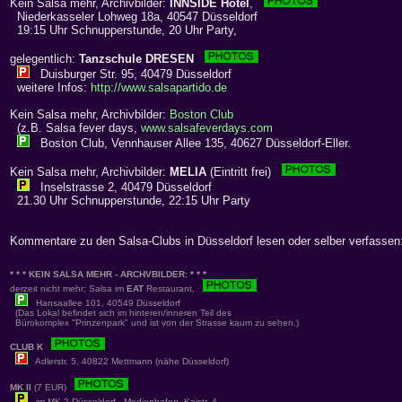
Kein Salsa mehr, Archivbilder:
INNSIDE Hotel
,
Niederkasseler Lohweg 18a, 40547 Düsseldorf
19:15 Uhr Schnupperstunde, 20 Uhr Party,
gelegentlich:
Tanzschule DRESEN
Duisburger Str. 95, 40479 Düsseldorf
weitere Infos:
http://www.salsapartido.de
Kein Salsa mehr, Archivbilder:
Boston Club
(z.B. Salsa fever days,
www.salsafeverdays.com
Boston Club, Vennhauser Allee 135, 40627 Düsseldorf-Eller.
Kein Salsa mehr, Archivbilder:
MELIA
(Eintritt frei)
Inselstrasse 2, 40479 Düsseldorf
21.30 Uhr Schnupperstunde, 22:15 Uhr Party
Kommentare zu den Salsa-Clubs in Düsseldorf lesen oder selber verfassen
* * * KEIN SALSA MEHR - ARCHVBILDER: * * *
derzeit nicht mehr: Salsa im
EAT
Restaurant,
Hansaallee 101, 40549 Düsseldorf
(Das Lokal befindet sich im hinteren/inneren Teil des
Bürokomplex "Prinzenpark" und ist von der Strasse kaum zu sehen.)
CLUB K
Adlerstr. 5, 40822 Mettmann (nähe Düsseldorf)
MK II
(7 EUR)
im MK-2 Düsseldorf - Medienhafen, Kaistr. 4