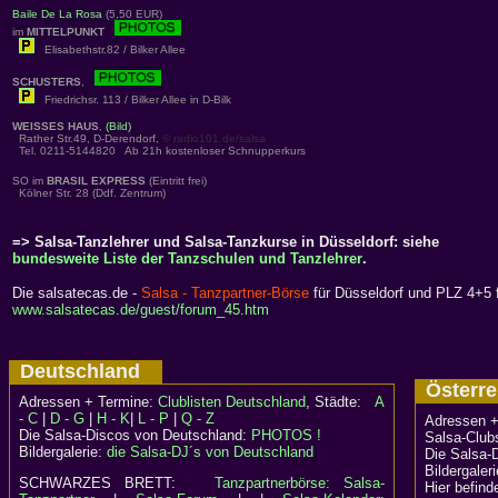
Baile De La Rosa
(5,50 EUR)
im
MITTELPUNKT
Elisabethstr.82 / Bilker Allee
SCHUSTERS
,
Friedrichsr. 113 / Bilker Allee in D-Bilk
WEISSES HAUS
,
(Bild)
Rather Str.49, D-Derendorf,
© radio101.de/salsa
Tel. 0211-5144820 Ab 21h kostenloser Schnupperkurs
SO im
BRASIL EXPRESS
(Eintritt frei)
Kölner Str. 28 (Ddf. Zentrum)
=> Salsa-Tanzlehrer und Salsa-Tanzkurse in Düsseldorf: siehe
bundesweite Liste der Tanzschulen und Tanzlehrer
.
Die salsatecas.de -
Salsa - Tanzpartner-Börse
für Düsseldorf und PLZ 4+5 f
www.salsatecas.de/guest/forum_45.htm
Deutschland
Österr
Adressen + Termine:
Clublisten Deutschland
, Städte:
A
- C
|
D - G
|
H - K
|
L - P
|
Q - Z
Adressen +
Die Salsa-Discos von Deutschland:
PHOTOS !
Salsa-Clubs
Bildergalerie:
die Salsa-DJ´s von Deutschland
Die Salsa-
Bildergaler
SCHWARZES BRETT:
Tanzpartnerbörse: Salsa-
Hier befind