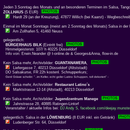
Jeden 3.Sonntag des Monats und an besonderen Terminen im Salsa, Tango
ZOLLHAUS
(5 EUR)
Hardt 29 (an der Kreuzung), 47877 Willich (bei Kaarst) - Wegbeschrei
Einmal im Monat Sonntags (meist am 2.Sonntag des Monats) Salsa in der
Am Zollhafen 5, 41460 Neuss
gelegentlich:
BÜRGERHAUS BILK
(Eintritt frei)
Himmelgeisterstr. 107/ h 40225 Düsseldorf
Info von: Erwin.Neander @ t-online.de & Georges&Anna, flow-in.de
Kein Salsa mehr, Archivbilder:
GUANTANAMERA
,
Liefergasse 7, 40213 Düsseldorf (Altststadt)
DO Salsakurse, FR 22h kostenl. Schnupperkurs;
Gerd Gräwe scheibt: "..im Keller, echt geiler Latino Schuppen, toll dekoriert" -
Kein Salsa mehr, Archivbilder:
Restaurant Latino´s
Marktstrasse 12-14 (Altstadt), 40213 Düsseldorf
Kein Salsa mehr, Archivbilder:
Jugendzentrum Manege
Jahnstrasse 28, 40885 Ratingen-Lintorf
Veranstalter / aktuelle Infos bei:
DJ Andy S, facebook.com/deejay.munste
gelegentlich: Salsa in der
LÖWENBURG
(8 EUR inkl. ein Getränk)
Ludenberger Str. 64, Düsseldorf