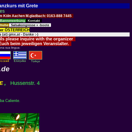
Tanzkurs mit Grete
ses
Raum Köln Aachen M.gladbach: 0163-888 7445
Bannerwerbung
Kontakt
schuhe
Salsakongresse + -boote
der ÖSTERREICH
 (at) gmx.at - Danke :-)
ils please inquire with the organizer
 Euch beim jeweiligen Veranstalter.
ona sua lingua:
Eλληvikα
Türkçe
.de
E
,
Hussenstr. 4
ba Caliente.