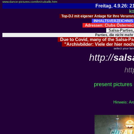
www.dance-pictures.com/kn/cubalib.htm
Freitag, 4.9.26:
ko
Top-DJ mit eigener Anlage für Ihre Verans
INHALTSVERZEICHNIS 
Adressen: Clubs Österre
Salsa-Parties
Parties, die nicht mehr
Due to Covid, many of the Salsa-Part
"Archivbilder: Viele der hier noch
select your la
http://
sals
htt
present pictures
Hinweis: Ar