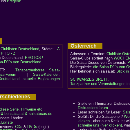
und
Bregenz
d
Österreich
:
Clublisten Deutschland
, Städte:
A
- P
|
Q - Z
Adressen + Termine:
Clubliste Öste
n Deutschland:
PHOTOS !
Salsa-Clubs sortiert nach
WOCHEN
sa-DJ´s von Deutschland
Die Salsa-Discos von Österreich:
P
Bildergalerie:
die Salsa-DJ´s von Ös
RETT:
Tanzpartnerbörse: Salsa-
Hier befindet sich salsa.at:
Blick i
lsa-Forum
| |
Salsa-Kalender:
Deutschland, aktuelle Ergänzungen
SCHWARZES BRETT:
Tanzpartner und Veranstaltungen in
Verschiedenes
Stelle ein Thema zur Diskussi
Diskussionsforum
diese Seite, Hinweise etc..
Leser schreiben für Leser:
Sal
EU
bei salsa.at & salsatecas.de
Gefällt Dir die Salsaseite ?
Wei
ndere Länder:
klicken
- aber auch Kritik ist 
ubliste
schreibe uns (hier klicken)
, wa
 reviews:
CDs
&
DVDs
(engl.)
..oder diese Seite zu Deinen 