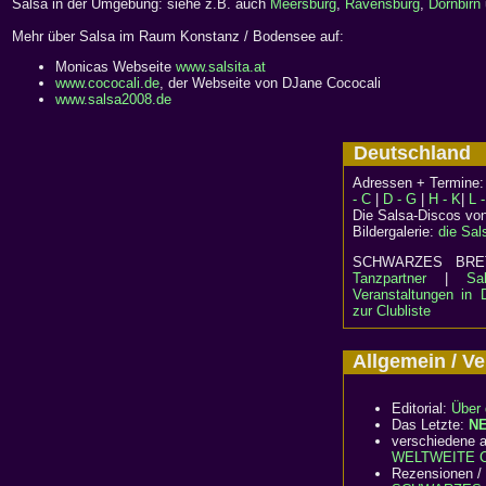
Salsa in der Umgebung: siehe z.B. auch
Meersburg
,
Ravensburg
,
Dornbirn
Mehr über Salsa im Raum Konstanz / Bodensee auf:
Monicas Webseite
www.salsita.at
www.cococali.de
, der Webseite von DJane Cococali
www.salsa2008.de
Deutschlan
Adressen + Termine
- C
|
D - G
|
H - K
|
L 
Die Salsa-Discos vo
Bildergalerie:
die Sal
SCHWARZES B
Tanzpartner
|
Sa
Veranstaltungen in 
zur Clubliste
Allgemein / 
Editorial:
Über 
Das Letzte:
N
verschiedene a
WELTWEITE Cl
Rezensionen /