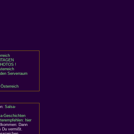
rreich
TAGEN
HOTOS !
terreich
n den Serverraum
 Österreich
on:
Salsa-
sa-Geschichten
terempfehlen: hier
willkommen: Dann
s Du vermißt.
Lesezeichen