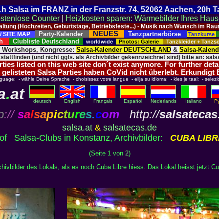
 21h Salsa im FRANZ in der Franzstr. 74, 52062 Aachen, 20h 
stenlose Counter
|
Heizkosten sparen: Wärmebilder Ihres Hau
taltung (Hochzeiten, Geburtstage, Betriebsfeste...) - Musik nach Wunsch im 
NEUES
Party-Kalender
Tanzpartnerbörse
/ SITE MAP
Tanzkurse
ich
Clubliste Deutschland
worldwide
Photos: Galerie
Tanzkleider + Tanz
, Workshops, Kongresse:
Salsa-Kalender DEUTSCHLAND
&
Salsa-Kalen
 stattfinden (und nicht ggfs. als Archivbilder gekennzeichnet sind) bitte an: salsa
ies listed on this web site don´t exist anymore. For further deta
 gelisteten Salsa Parties haben CoVid nicht überlebt. Erkundigt
nguage: - wähle Deine Sprache - choisissez votre langue - elija su idioma: - kies je taal: - selezi
a
.
at
deutsch
English
Français
Español
Nederlands
Italiano
p
://
s
a
l
s
a
p
i
c
t
u
r
e
s
.
c
o
m
http://
salsatecas
salsa.at
&
salsatecas.de
 of Salsa-Clubs in Konstanz, Archivbilder:
CUBA LIBR
(Seite 1 von
2
)
chivbilder des Lokals, als es noch Cuba Libre hiess. Das Lokal heisst jetzt Cu