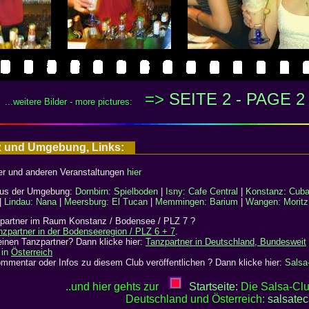
=>
SEITE 2 - PAGE 2
...weitere Bilder - more pictures:
z und Umgebung, Links:
ser und anderen Veranstaltungen
hier
 aus der Umgebung:
Dornbirn: Spielboden
|
Isny: Cafe Central
|
Konstanz: Cuba
|
Lindau: Nana
|
Meersburg: El Tucan
|
Memmingen: Barium
|
Wangen: Moritz
partner im Raum Konstanz / Bodensee / PLZ 7 ?
nzpartner in der Bodenseeregion / PLZ 6 + 7
.
inen Tanzpartner? Dann klicke hier:
Tanzpartner in Deutschland, Bundesweit
 in
Österreich
mentar oder Infos zu diesem Club veröffentlichen ? Dann klicke hier:
Salsa
..und hier gehts zur
Startseite:
Die Salsa-Clu
Deutschland und Österreich:
salsate