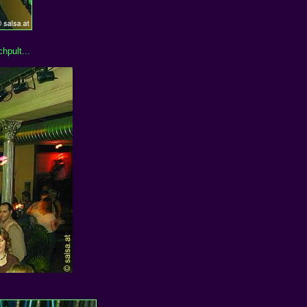
hpult...