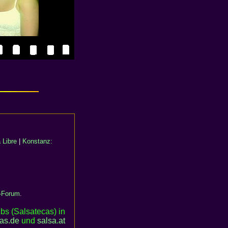
 Libre
|
Konstanz:
-Forum
.
bs (Salsatecas) in
cas.de
und
salsa
.
at